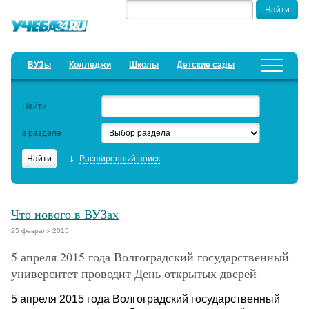
ВУЗы
Колледжи
Школы
Детские сады
Детские лагеря
Курсы
Найти
Добавить уч. заведение
Предложить новость
в разделе
Рейтинги
Расширенный поиск
ЕГЭ
Вакансии уч. заведений
Что нового в ВУЗах
Семинары
25 февраля 2015
5 апреля 2015 года Волгоградский государственный
Образовательный кредит
университет проводит День открытых дверей
Актуальные статьи
5 апреля 2015 года Волгоградский государственный