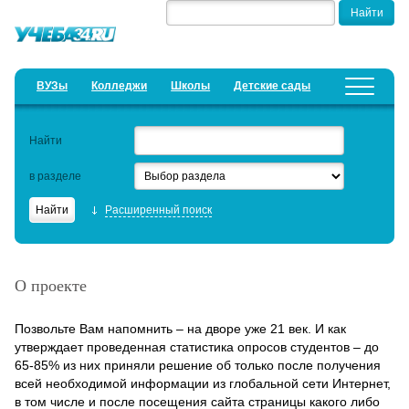
ВУЗы
Колледжи
Школы
Детские сады
Детские лагеря
Курсы
Найти
Добавить уч. заведение
Предложить новость
в разделе
Рейтинги
Расширенный поиск
ЕГЭ
Вакансии уч. заведений
О проекте
Семинары
Позвольте Вам напомнить – на дворе уже 21 век. И как
Образовательный кредит
утверждает проведенная статистика опросов студентов – до
65-85% из них приняли решение об только после получения
Актуальные статьи
всей необходимой информации из глобальной сети Интернет,
в том числе и после посещения сайта страницы какого либо